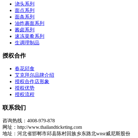
浇头系列
面点系列
面条系列
油炸裹面系列
酱卤系列
速冻菜肴系列
生调理制品
授权合作
春花邱食
艾克拜尔品牌介绍
授权合作店形象
授权优势
授权流程
联系我们
咨询热线：4008-979-878
网址：http://www.thailandticketing.com
地址：河北省邯郸市邱县陈村回族乡东路北wnsr威尼斯股份