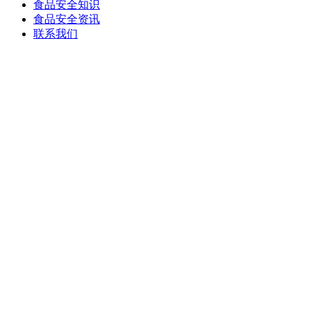
食品安全知识
食品安全资讯
联系我们