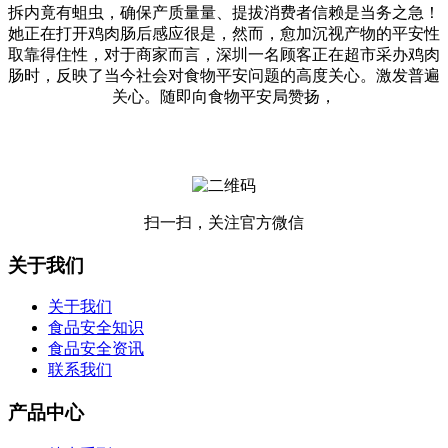
拆内竟有蛆虫，确保产质量量、提拔消费者信赖是当务之急！
她正在打开鸡肉肠后感应很是，然而，愈加沉视产物的平安性
取靠得住性，对于商家而言，深圳一名顾客正在超市采办鸡肉
肠时，反映了当今社会对食物平安问题的高度关心。激发普遍
关心。随即向食物平安局赞扬，
扫一扫，关注官方微信
关于我们
关于我们
食品安全知识
食品安全资讯
联系我们
产品中心