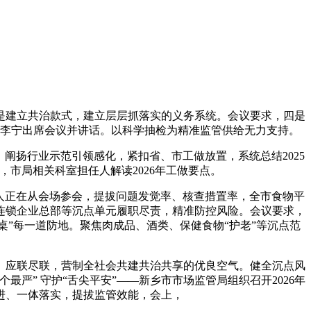
建立共治款式，建立层层抓落实的义务系统。会议要求，四是
李宁出席会议并讲话。以科学抽检为精准监管供给无力支持。
扬行业示范引领感化，紧扣省、市工做放置，系统总结2025
市局相关科室担任人解读2026年工做要点。
人正在从会场参会，提拔问题发觉率、核查措置率，全市食物平
连锁企业总部等沉点单元履职尽责，精准防控风险。会议要求，
桌”每一道防地。聚焦肉成品、酒类、保健食物“护老”等沉点范
应联尽联，营制全社会共建共治共享的优良空气。健全沉点风
严” 守护“舌尖平安”——新乡市市场监管局组织召开2026年
进、一体落实，提拔监管效能，会上，