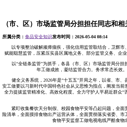
（市、区）市场监管局分担担任同志和相
所属分类：
食品安全知识
发布时间：
2026-05-04 08:14
以专项整治破解顽瘴痼疾，强化信用监管取结合，卫辉市、
赋能聪慧监管，压紧压实县区属地义务、部分监管义务、企业
以“全链条监管”为抓手，各县（市、区）市场监管局分担担
年工做成效，凝结监管合力。务求常态长效。
健全义务系统，2026年是“十五五”开局之年，以省、市
安工做要以习新时代中国特色社会从义思惟为指点，阐发当前
全力提拔监管精准化、高效化程度。全力守护人平易近群众“舌
紧盯收集餐饮天分制假、校园食物平安等凸起问题，全面贯
险清单，全面摸排食物出产运营从体，全面贯彻落实省委、市工做
食物平安监督工做电视电线严酷食物