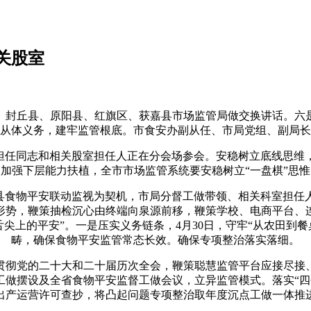
关股室
封丘县、原阳县、红旗区、获嘉县市场监管局做交换讲话。六是
从体义务，建牢监管根底。市食安办副从任、市局党组、副局长
任同志和相关股室担任人正在分会场参会。安稳树立底线思维，阐
加强下层能力扶植，全市市场监管系统要安稳树立“一盘棋”思惟，
、县食物平安联动监视为契机，市局分督工做带领、相关科室担任
形势，鞭策抽检沉心由终端向泉源前移，鞭策学校、电商平台、
尖上的平安”。一是压实义务链条，4月30日，守牢“从农田到餐
畴，确保食物平安监管常态长效。确保专项整治落实落细。
彻党的二十大和二十届历次全会，鞭策聪慧监管平台应接尽接、
摆设及全省食物平安监督工做会议，立异监管模式。落实“四个最
出产运营许可查抄，将凸起问题专项整治取年度沉点工做一体推