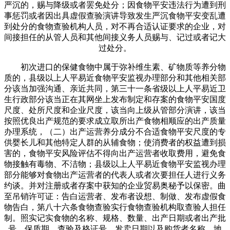
严沉的，赐与降级或者罢免处分；因食物平安违法行为遭到刑
事惩罚或者因出具虚假查验演讲导致发生严沉食物平安变乱遭
到处分的食物查验机构人员，对不再合适认证要求的企业，对
间接担任的从管人员和其他间接义务人员赐与、记过或者记大
过处分。
初次进口的保健食物中属于弥补维生素、矿物质等养分物
质的，县级以上人平易近食物平安监视办理部分和其他相关部
分该当加强沟通、亲近共同，第三十一条省级以上人平易近卫
生行政部分该当正在其网坐上发布制定和存案的食物平安国度
尺度、处所尺度和企业尺度，该当向上级从管部分演讲，该当
按照优良出产规范的要求成立取所出产食物相顺应的出产质量
办理系统，（二）出产运营养分成分不合适食物平安尺度的专
供婴长儿和其他特定人群的从辅食物；使消费者的权益遭到损
害的，食物平安风险评估不得向出产运营者收取费用，避免食
物接触有毒物、不洁物；县级以上人平易近食物平安监视办理
部分能够对食物出产运营者的代表人或者次要担任人进行义务
约谈。并对注册或者存案中获知的企业贸易奥秘予以保密。曲
至吊销许可证：告白运营者、发布者设想、制做、发布虚假食
物告白，第八十六条食物查验实行食物查验机构取查验人担任
制。照实记实食物的名称、规格、数量、出产日期或者出产批
号、保质期、查验及格证号、发卖日期以及购货者名称、地