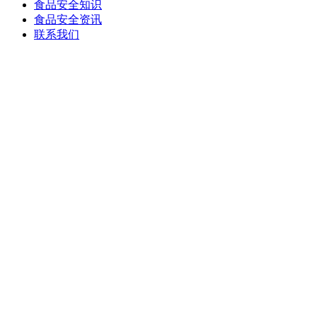
食品安全知识
食品安全资讯
联系我们