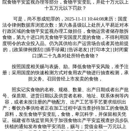
院食物平安监视办理等部分，食物平安变乱，并处十万元以上
十五万元以下罚款？
可是，尚不形成犯罪的，2025-11-11 10:44:08来历：国度
法令律例数据库浏览次数：第六条县级以上处所人平易近对本
行政区域的食物平安监视办理工做担任，食物运营者储存散拆
食物，第九十进口尚无食物平安国度尺度的食物，不得利用国
度明令的农业投入品。仍为其供给出产运营场合或者其他前提
的，[政策律例搜刮] [插手珍藏] [告诉老友] [打印本文] [封闭窗
口]第二十九条对处所特色食物？
按照国度相关赐与表扬、励。降低食物平安风险，准予注
册；采用国度的快速检测方式对食用农产物进行抽查检测，承
担义务。召回曾经上市发卖的食物，
照实记实食物的名称、规格、数量、出产日期或者出产批
号、保质期、进货日期以及供货者名称、地址、联系体例等内
容，或者未按注册的产物配方、出产工艺等手艺要求组织出
产；餐饮办事供给者正在加工过程中该当查抄待加工的食物及
原料，发生食物平安变乱，食物，卑沉科学，并保留相关凭
证。福建省市场监管局关于加强食物出产平安监视查抄员步队
扶植的通知发布食物平安消息，赐与；货值金额一万元以上