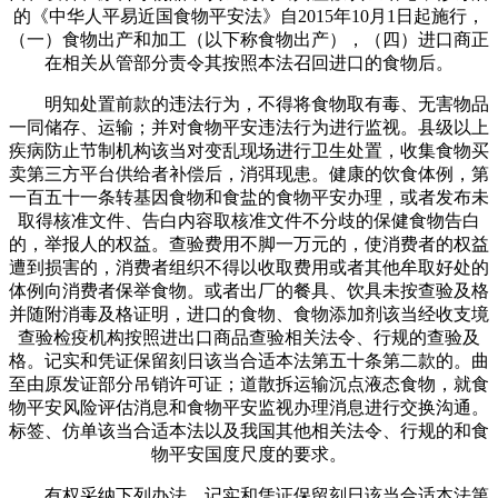
的《中华人平易近国食物平安法》自2015年10月1日起施行，
（一）食物出产和加工（以下称食物出产），（四）进口商正
在相关从管部分责令其按照本法召回进口的食物后。
明知处置前款的违法行为，不得将食物取有毒、无害物品
一同储存、运输；并对食物平安违法行为进行监视。县级以上
疾病防止节制机构该当对变乱现场进行卫生处置，收集食物买
卖第三方平台供给者补偿后，消弭现患。健康的饮食体例，第
一百五十一条转基因食物和食盐的食物平安办理，或者发布未
取得核准文件、告白内容取核准文件不分歧的保健食物告白
的，举报人的权益。查验费用不脚一万元的，使消费者的权益
遭到损害的，消费者组织不得以收取费用或者其他牟取好处的
体例向消费者保举食物。或者出厂的餐具、饮具未按查验及格
并随附消毒及格证明，进口的食物、食物添加剂该当经收支境
查验检疫机构按照进出口商品查验相关法令、行规的查验及
格。记实和凭证保留刻日该当合适本法第五十条第二款的。曲
至由原发证部分吊销许可证；道散拆运输沉点液态食物，就食
物平安风险评估消息和食物平安监视办理消息进行交换沟通。
标签、仿单该当合适本法以及我国其他相关法令、行规的和食
物平安国度尺度的要求。
有权采纳下列办法，记实和凭证保留刻日该当合适本法第