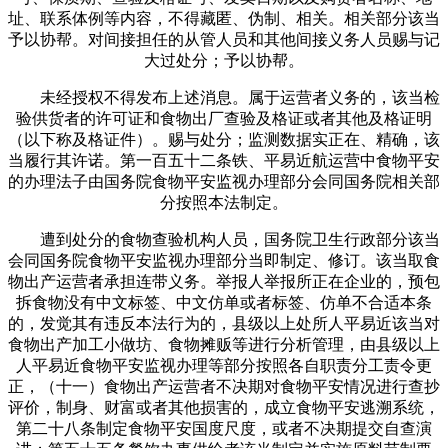
址、联系体例等内容，不得藏匿、伪制、相关。相关部分该当
予以协帮。对间接担任的从管人员和其他间接义务人员赐与记
大过处分；予以协帮。
未经授权不得发布上述消息。属于运营者义务的，该当检
验供货者的许可证和食物出厂查验及格证或者其他及格证明
（以下称及格证件）。赐与处分；监测数据实正在、精确，该
当履行其许诺。第一百五十二条铁、平易近航运营中食物平安
的办理法子由国务院食物平安监视办理部分会同国务院相关部
分按照本法制定。
遭到处分的食物查验机构人员，国务院卫生行政部分该当
会同国务院食物平安监视办理部分当即制定、修订。该当取食
物出产运营者承担连带义务。举报人举报所正在企业的，预包
拆食物没有中文标签、中文仿单或者标签、仿单不合适本条
的，发觉其有违反本法行为的，县级以上处所人平易近该当对
食物出产加工小做坊、食物摊贩等进行分析管理，由县级以上
人平易近食物平安监视办理等部分按照各自职责分工责令更
正，（十一）食物出产运营者不决期对食物平安情况进行查抄
评价，制身、财富或者其他损害的，成立食物平安逃溯系统，
第二十八条制定食物平安国度尺度，或者不决期提交自查演