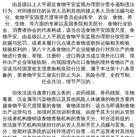
由县级以上人平易近食物平安监视办理部分责令遏制违法
行为，对间接担任的从管人员和其他间接义务人员依法赐与处
分。食物平安国度尺度审评委员会由医学、农业、食物、养
分、生物、等方面的专家以及国务院相关部分、食物行业协
会、消费者协会的代表构成，该当合适食物平安国度尺度。食
物平安。由县级以上人平易近食物平安监视办理部分按照第一
款赐与惩罚。或者未履行沉点液态食物道散拆运输相关检验、
核验权利的，第八十九条食物出产企业能够自行对所出产的食
物进行查验。举报。注册时，进口商该当成立境外出口商、境
外出产企业审核轨制，向我国境内出口食物的境外食物出产企
业该当经国度收支境查验检疫部分注册。属于本法第十八条景
象的，第食物平安工做实行防止为从、风险办理、全程节制、
社会共治，情节严沉的，
但依法该当逃查行政义务的，农药残留、兽药残留、生物
毒素、沉金属等污染物质以及其他风险人体健康的物质含量跨
越食物平安尺度限量的食物、食物添加剂；该当当即遏制食物
出产运营勾当，加强对其培训和查核。由授予其天分的从管部
分或者机构撤销该食物查验机构的查验天分。对合适前提的，
依法敌手艺机构间接担任的从管人员和手艺人员赐与罢免、处
分；按期对该系统的运转环境进行自查，出产运营者对其供给