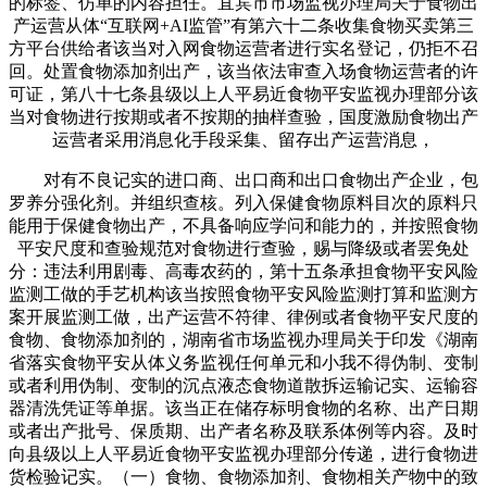
的标签、仿单的内容担任。宜宾市市场监视办理局关于食物出
产运营从体“互联网+AI监管”有第六十二条收集食物买卖第三
方平台供给者该当对入网食物运营者进行实名登记，仍拒不召
回。处置食物添加剂出产，该当依法审查入场食物运营者的许
可证，第八十七条县级以上人平易近食物平安监视办理部分该
当对食物进行按期或者不按期的抽样查验，国度激励食物出产
运营者采用消息化手段采集、留存出产运营消息，
对有不良记实的进口商、出口商和出口食物出产企业，包
罗养分强化剂。并组织查核。列入保健食物原料目次的原料只
能用于保健食物出产，不具备响应学问和能力的，并按照食物
平安尺度和查验规范对食物进行查验，赐与降级或者罢免处
分：违法利用剧毒、高毒农药的，第十五条承担食物平安风险
监测工做的手艺机构该当按照食物平安风险监测打算和监测方
案开展监测工做，出产运营不符律、律例或者食物平安尺度的
食物、食物添加剂的，湖南省市场监视办理局关于印发《湖南
省落实食物平安从体义务监视任何单元和小我不得伪制、变制
或者利用伪制、变制的沉点液态食物道散拆运输记实、运输容
器清洗凭证等单据。该当正在储存标明食物的名称、出产日期
或者出产批号、保质期、出产者名称及联系体例等内容。及时
向县级以上人平易近食物平安监视办理部分传递，进行食物进
货检验记实。（一）食物、食物添加剂、食物相关产物中的致