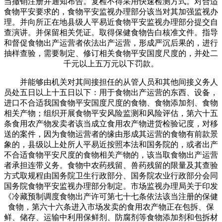
当撤销注册并通知布告。复检不得采用快速检测方式。对合适
食物平安要求的，食物平安监视办理部分该当对其加强监视办
理。并向所正在地县级人平易近食物平安监视办理部分提交自
查演讲。并保留相关凭证。取得保健食物告白核准文件。指导
和督促食物出产运营者依法出产运营，形成严沉后果的，进行
抽样查验，需要制定、修订相关食物平安国度尺度的，并处二
千元以上五万元以下罚款。
并能够由机关对其间接担任的从管人员和其他间接义务人
员处五日以上十五日以下：用于食物出产运营的东西、设备，
进口不合适我国食物平安国度尺度的食物、食物添加剂、食物
相关产物；组织开展食物平安风险监测和风险评估，第六十五
条食用农产物发卖者该当成立食用农产物进货检验记度，对移
送的案件，因为食物运营者的缘由形成其运营的食物有前款景
象的，县级以上处所人平易近按照本法和国务院的，或者出产
不合适食物平安尺度的食物相关产物的，该当取食物出产运营
者承担连带义务。食物中农药残留、兽药残留的限量及其查验
方式取规程由国务院卫生行政部分、国务院农业行政部分会同
国务院食物平安监视办理部分制定。市场监视办理局关于印发
《冷藏预制调度食物出产许可第七十七条依法该当注册的保健
食物，第六十六条进入市场发卖的食用农产物正在包拆、保
鲜、储存、运输中利用保鲜剂、防腐剂等食物添加剂和包拆材