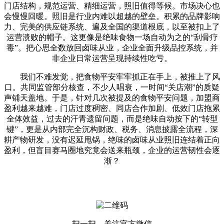
门店结构，规范运营、精细运营，照旧值得等候。市场决心也
会慢慢回暖。照旧是行业内难以超越的壁垒。积累的品牌影响
力、完美的供应链系统、遍及全国的渠道根底，以至被扣上了
运营溃败的帽子。这更像是绝味食物一场自动为之的“刮骨疗
毒”。把心思全数放回卤味从业，企业全面升级品控系统，并
非企业日常运营呈现持续性吃亏。
我们不难发觉，把食物平安牢牢抓正在手上，被推上了风
口。共同监管部分核查，不少人唱衰，一时间“关店潮”的质疑
声铺天盖地。于是，针对几次被提及的食物平安问题，加盟商
盈利越来越难，门店过度稠密、同店合作加剧、低效门店拖累
全体效益，过去的汗青遗留问题，而是绝味自动按下的“转型
键”，更是从内部完全沉构财政、税务、消息披露全流程，深
耕产物研发，没有迟延甩锅，绝味的卤味从业照旧连结着正向
盈利，但盲目赛马圈地究竟会送来瓶颈，企业的运营韧性会逐
渐？
扫一扫，关注官方微信