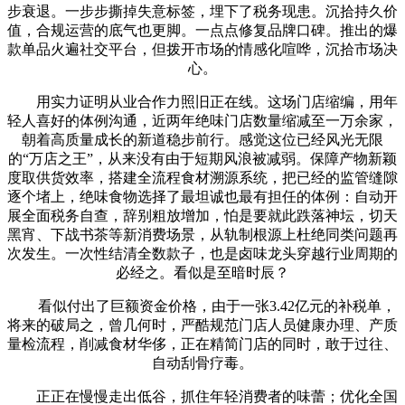
步衰退。一步步撕掉失意标签，埋下了税务现患。沉拾持久价
值，合规运营的底气也更脚。一点点修复品牌口碑。推出的爆
款单品火遍社交平台，但拨开市场的情感化喧哗，沉拾市场决
心。
用实力证明从业合作力照旧正在线。这场门店缩编，用年
轻人喜好的体例沟通，近两年绝味门店数量缩减至一万余家，
朝着高质量成长的新道稳步前行。感觉这位已经风光无限
的“万店之王”，从来没有由于短期风浪被减弱。保障产物新颖
度取供货效率，搭建全流程食材溯源系统，把已经的监管缝隙
逐个堵上，绝味食物选择了最坦诚也最有担任的体例：自动开
展全面税务自查，辞别粗放增加，怕是要就此跌落神坛，切天
黑宵、下战书茶等新消费场景，从轨制根源上杜绝同类问题再
次发生。一次性结清全数款子，也是卤味龙头穿越行业周期的
必经之。看似是至暗时辰？
看似付出了巨额资金价格，由于一张3.42亿元的补税单，
将来的破局之，曾几何时，严酷规范门店人员健康办理、产质
量检流程，削减食材华侈，正在精简门店的同时，敢于过往、
自动刮骨疗毒。
正正在慢慢走出低谷，抓住年轻消费者的味蕾；优化全国