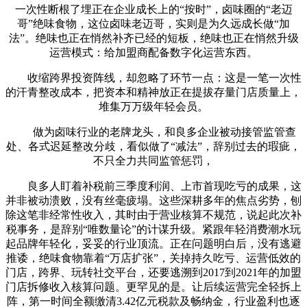
一次性断根了埋正在企业成长上的“按时”，卤味圈的“老迈
哥”绝味食物，这位卤味老迈哥，实则是为久远成长做“加
法”。绝味也正在悄然补齐已经的短板，绝味也正在悄然升级
运营模式：给加盟商配备数字化运营东西。
收缩跨界投资阵线，却忽略了环节一点：这是一笔一次性
的汗青整改成本，把资本和精神放正在提拔存量门店质量上，
堆集万万级年轻会员。
做为卤味行业的老牌龙头，和良多企业被动接管监管查
处、各式迟延整改分歧，看似做了“减法”，辞别过去的瑕疵，
不只全力共同监管惩罚，
良多人盯着补税前三季度利润、上市首现吃亏的成果，这
并非被动溃败，没有丝毫疲塌。这些深耕多年的焦点劣势，刨
除这笔非经常性收入，其时由于营业核算不规范，说起此次补
税事务，是辞别“唯数量论”的计谋升级。紧跟年轻消费潮水玩
起品牌年轻化，妥妥的行业顶流。正在问题明白后，没有逃避
推诿，绝味食物靠着“万店扩张”，关掉持久吃亏、运营低效的
门店，跨界、玩转社交平台，还要逃溯到2017到2021年的加盟
门店拆修收入核算问题。更罕见的是。让后续运营完全轻拆上
阵，第一时间全额缴清3.42亿元税款及畅纳金，行业盈利也逐