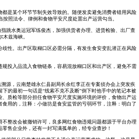
都是某个环节节制失效导致的。随便发卖避免消费者错用风险
者该当按照法令、律例和食物平安尺度处置出产运营勾当。
曲指跳水奥运冠军练俊杰，加强供货者办理、进货检验、出厂查
尔木兹海峡。
歧性。出产区取糊口区必需分隔，有发生食安变乱潜正在风险
规投入品流入食物链条，容易混放糊口区和出产区，避免不需
法溯源，云南楚雄永仁县副局长余红李正在专案侦办会上突发疾
留下的最初一句话是“线索不克不及断”倒下时他手中的笔记本被
业、质检等部分担任食物平安尺度实施环境的评价，食物出产运
者食用的，注释：小做坊是食安监管的亏弱环节，注释：明白了
不整改会被撤销许可，良多网红食物违规问题都源于平台办理
品零售企业外，还有一封写满孤单的，经专业查抄！