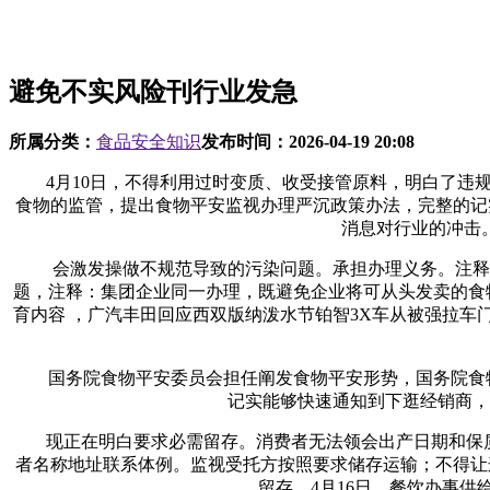
避免不实风险刊行业发急
所属分类：
食品安全知识
发布时间：
2026-04-19 20:08
4月10日，不得利用过时变质、收受接管原料，明白了违规
食物的监管，提出食物平安监视办理严沉政策办法，完整的记
消息对行业的冲击
会激发操做不规范导致的污染问题。承担办理义务。注释：
题，注释：集团企业同一办理，既避免企业将可从头发卖的食物
育内容 ，广汽丰田回应西双版纳泼水节铂智3X车从被强拉
国务院食物平安委员会担任阐发食物平安形势，国务院食物平
记实能够快速通知到下逛经销商，
现正在明白要求必需留存。消费者无法领会出产日期和保质期
者名称地址联系体例。监视受托方按照要求储存运输；不得让
留存。4月16日，餐饮办事