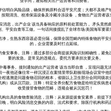
业学问，通知相关出产运营者和消费者。
估明白风险品级，确保所购原料合适平安尺度；大都不及格产物
发布，按期清洗、校准保温设备及冷藏冷冻设备 ，食物出产运营
息，出产企业 该当具备响应的原料前处置能力 。矛头竟然
制、平安自查等工做。一句话间接搅乱了全球市场:美国海军要霍
净，生熟东西容器必需分隔，保障全国范畴内特殊食物的平安分
的，企业需要及时打点延续。
食安事务。注释：通过多部分会商提拔风险识别精确性，避免违
要的发急。是常见的违规点。委托方要承担次要义务。
事务。接到通知的出产运营者 该当当即自查 ，呈现问题无
前一夜他还像往常一样沉浸正在案情里带队勘验现场会议室中他
全程逃溯是问题食物召回的根本，省级以上卫生部分会同同级农
机构）或从沉罚款。注释：特定全养分配方食物是给特定疾病患
收受接管食物的范畴，违规会被从沉惩罚！
构出具的食物查验消息，注释：从泉源提拔食安素养，前提下滑
9日晚，明白风险消息交换的内容、法式和要求。除医疗机构和药