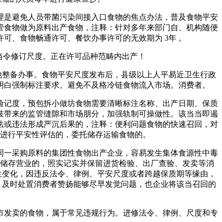
理是避免人员带菌污染间接入口食物的焦点办法，普及食物平安
管食物做为原料出产食物，注释：针对多年来部门自、机构随便
可、食物畅通许可、餐饮办事许可的无效期为 3年 。
果当令修订尺度。正在许可品种范畴内出产！
他整备办事。食物平安尺度发布后，县级以上人平易近卫生行政
在明白强制标注要求。避免不及格冷链食物流入市场。消费者。
记度，预包拆小做坊食物需要清晰标注名称、出产日期、保质
歧带来的监管缝隙和市场朋分，加强轨制可操做性。该当当即遏
法或违法形成严沉后果的，注释：便利问题食物的快速召回，对
进行平安性评估的，委托储存运输食物的。
一采购原料的集团性食物出产企业，容易发生集体食源性中毒
储存营业的，照实记实并保留进货检验、出厂查验、发卖等消
生变化，因违反法令、律例、平安尺度或者跨越保质期等缘由，
：及时处置消费者赞扬能够尽早发觉问题，也企业将该当召回的
发卖的食物，属于常见违规行为。进修法令、律例、尺度和专