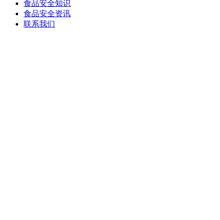
食品安全知识
食品安全资讯
联系我们