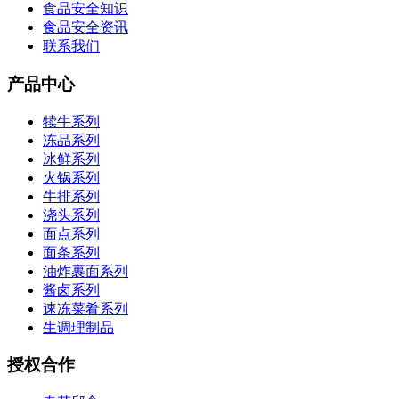
食品安全知识
食品安全资讯
联系我们
产品中心
犊牛系列
冻品系列
冰鲜系列
火锅系列
牛排系列
浇头系列
面点系列
面条系列
油炸裹面系列
酱卤系列
速冻菜肴系列
生调理制品
授权合作