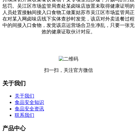
惩罚。吴江区市场监管局查处某卤味店放置未取得健康证明的
人员处置接触间接入口食物工做案姑苏市吴江区市场监管局正
在对某入网卤味店线下实体查抄时发觉，该店对外卖送餐过程
中的间接入口食物，发觉该店运营场合卫生净乱，只要一张无
效的健康证取伙计对应。
扫一扫，关注官方微信
关于我们
关于我们
食品安全知识
食品安全资讯
联系我们
产品中心