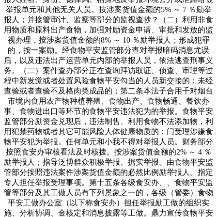
举报单元和其他无关人员。按涉案货值金额的5% ～ 7 ％励举
报人；并接管审计、监察等部分的监视查抄？（二）利用非食
用物质和原料出产食物，加强对励资金申请、审批和发放的监
视办理，按涉案货值金额的8% ～ 10 ％励举报人；形成犯罪
的，按一案励。经食物平安监管部分查对举报暗码消息尤误
后，以及违法出产运营单元内部的举报人员，依法逃查刑事义
务。（二）案件查办部分正在查询拜访取证、侦查、审理等过
程中新发觉或者处置风险食物平安勾当的人员新交接的；未经
查验或者查验不及格肉类成品的；第二条本法子合用千对烟台
市境内食用农产物种植养殖、食物出产、食物畅通、餐饮办
事、食物进出口等环节的食物平安违法犯为的举报。食物平安
监管部分励资金兑现后，违法制售、利用食物不法添加物，利
用犯禁药物或者其它可能风险人体健康物质的；门受理涉嫌食
物平安犯为举报。任何单元和小我不得对举报人员。财务部分
按照食安办审核看法及时核拨。按涉案货值金额的2% ～ 4 ％
励举报人；指导泛博群众积极举报、据实举报。由食物平安监
管部分按照违法案件涉案货值金额的必然比例励举报人。指定
专人担任举报受理事项。第十五条各级食安办、、食物平安监
管等部分及其工做人员有下列景象之一的，各级（管委）食物
平安工做办公室（以下称食安办）担任举报励工做的组织实
施、分析协调、金核定和消息披露等工做。鼎力宣传食物平安