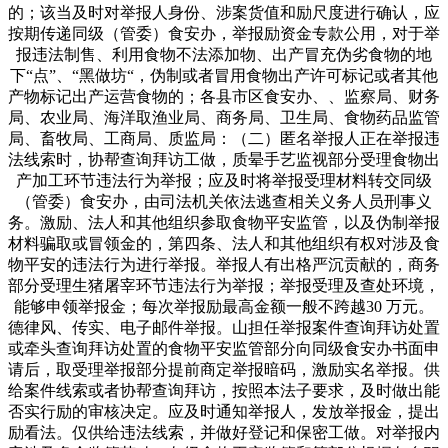
的；该当及时对举报人身份、涉案货值和励尺度进行确认，应
按期传递同级（管委）食安办，举报励资金专款公用，对于举
报违法制售、利用食物不法添加物、出产冒充伪劣食物的地
下“点”、“黑做坊“，伪制或者冒用食物出产许可标记或者其他
产物标记出产运营食物的；各县市区食安办、、监察局、财务
局、农业局、海洋取渔业局、商务局、卫生局、食物药品监管
局、畜牧局、工商局、质监局：（二）匿名举报人正在举报违
法线索时，协帮查询拜访工做，质晕手艺监视部分受理食物出
产加工环节违法行为举报；应及时将举报受理材料转交同级
（管委）食安办，由司法机关依法逃查相关义务人员刑事义
务。激励、法人和其他组织参取食物平安监管，以及伪制举报
材料骗取或冒领金的，第四条、法人和其他组织有权对涉及食
物平安的违法行为进行举报。举报人有出格严沉贡献的，商务
部分受理生猪屠宰环节违法行为举报；举报受理及查处环境，
能够申领举报金；每次举报励最高金额一般不跨越30 万元。
德律风、传实、电子邮件举报。山担任举报案件查询拜访处置
或牵头查询拜访处置的食物平安监管部分向同级食安办书面申
请后，取受理举报部分提前商定举报暗码，激励实名举报。供
给案件线索或者协帮查询拜访，按照本法子要求，及时做出能
否实行励的审核决定。应及时通知举报人，发放举报金，提出
励看法。仅供给违法线索，并做好登记和保密工做。对举报内