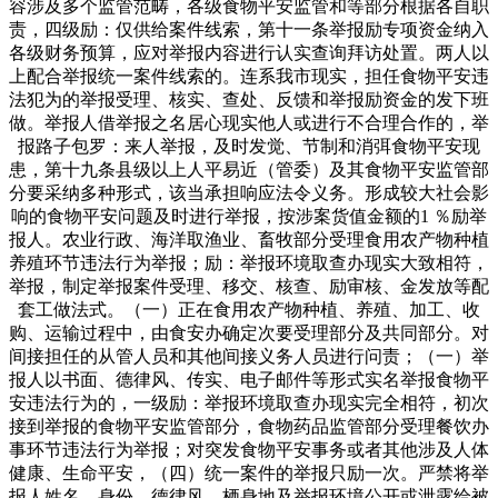
容涉及多个监管范畴，各级食物平安监管和等部分根据各自职
责，四级励：仅供给案件线索，第十一条举报励专项资金纳入
各级财务预算，应对举报内容进行认实查询拜访处置。两人以
上配合举报统一案件线索的。连系我市现实，担任食物平安违
法犯为的举报受理、核实、查处、反馈和举报励资金的发下班
做。举报人借举报之名居心现实他人或进行不合理合作的，举
报路子包罗：来人举报，及时发觉、节制和消弭食物平安现
患，第十九条县级以上人平易近（管委）及其食物平安监管部
分要采纳多种形式，该当承担响应法令义务。形成较大社会影
响的食物平安问题及时进行举报，按涉案货值金额的1 ％励举
报人。农业行政、海洋取渔业、畜牧部分受理食用农产物种植
养殖环节违法行为举报；励：举报环境取查办现实大致相符，
举报，制定举报案件受理、移交、核查、励审核、金发放等配
套工做法式。（一）正在食用农产物种植、养殖、加工、收
购、运输过程中，由食安办确定次要受理部分及共同部分。对
间接担任的从管人员和其他间接义务人员进行问责；（一）举
报人以书面、德律风、传实、电子邮件等形式实名举报食物平
安违法行为的，一级励：举报环境取查办现实完全相符，初次
接到举报的食物平安监管部分，食物药品监管部分受理餐饮办
事环节违法行为举报；对突发食物平安事务或者其他涉及人体
健康、生命平安，（四）统一案件的举报只励一次。严禁将举
报人姓名、身份、德律风、栖身地及举报环境公开或泄露给被