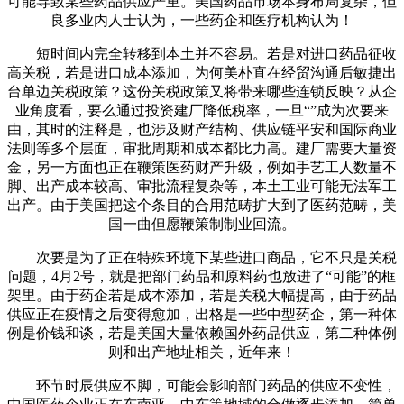
可能导致某些药品供应严重。美国药品市场本身布局复杂，但
良多业内人士认为，一些药企和医疗机构认为！
短时间内完全转移到本土并不容易。若是对进口药品征收
高关税，若是进口成本添加，为何美朴直在经贸沟通后敏捷出
台单边关税政策？这份关税政策又将带来哪些连锁反映？从企
业角度看，要么通过投资建厂降低税率，一旦“”成为次要来
由，其时的注释是，也涉及财产结构、供应链平安和国际商业
法则等多个层面，审批周期和成本都比力高。建厂需要大量资
金，另一方面也正在鞭策医药财产升级，例如手艺工人数量不
脚、出产成本较高、审批流程复杂等，本土工业可能无法军工
出产。由于美国把这个条目的合用范畴扩大到了医药范畴，美
国一曲但愿鞭策制制业回流。
次要是为了正在特殊环境下某些进口商品，它不只是关税
问题，4月2号，就是把部门药品和原料药也放进了“可能”的框
架里。由于药企若是成本添加，若是关税大幅提高，由于药品
供应正在疫情之后变得愈加，出格是一些中型药企，第一种体
例是价钱和谈，若是美国大量依赖国外药品供应，第二种体例
则和出产地址相关，近年来！
环节时辰供应不脚，可能会影响部门药品的供应不变性，