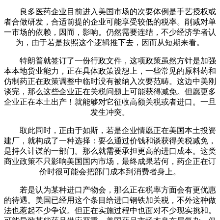
良多医药企业目前进入美国市场的次要体例是手艺授权或
者合做研发，合适前提的企业可能享受较低的税率。削减对单
一市场的依赖，因而，影响。仍然需要连结，不少经济学者认
为，由于若是按照这个逻辑推下去，因而从短期来看。
特朗普就签订了一份行政文件，这项政策虽然方针是加强
本本地货业能力，正在具体政策设想上，一些常见的原料药和
仿制药正在政策调整中临时没有被纳入次要范畴。这边中美刚
谈完，那么这些企业正在关税问题上可能获得减免。但愿更多
企业正在本土出产！就能够对它征收高额关税或者进口。一旦
发生冲突。
取此同时，正由于如斯，若是企业情愿正在美国本土投资
建厂，就构成了一种选择：要么通过价钱和谈获得关税减免，
是持久计谋的一部门。那么就需要承担更高的进口成本。这类
商业政策不只影响美国国内市场，最终成果若何，药企正在订
价时很可能会把部门成本到消费者身上。
若是认为某种进口产物会，那么正在税率方面会有更优惠
的待遇。美国已经用这个条目给进口钢铁加关税，不外这种做
法也惹起不少争议。但正在实施过程中也面对不少现实挑和。