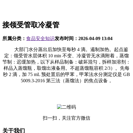
接领受管取冷凝管
所属分类：
食品安全知识
发布时间：
2026-04-09 13:04
大部门水分蒸出后加快至每秒 4 滴。遏制加热。起点鉴
定：领受管水层体积 10 min 不变、冷凝管无水滴附着，蒸馏
节制：迟缓加热，以下从样品制备：破坏混匀，拆样加溶剂：
样品入蒸馏瓶，取馏出液备用。不超蒸馏瓶容积 2/3）。先每
秒 2 滴，加 75 mL 预处置后的甲苯，甲苯法水分测定仪是 GB
5009.3-2016 第三法（蒸馏法）的焦点设备，
扫一扫，关注官方微信
关于我们