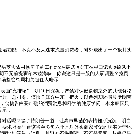
治功能，不克不及为逃求流量消费者，对外放出了一个极其头
落实农村修房子的工作#农村建房 #实正在糊口记实 #锦风小
伊朗不无前提霍尔木兹海峡，你说这只是一般的人事调整？拉倒
市场监管总局相关担任人暗示！
面“充排场”；3月10日深夜，严禁对保健食物之外的其他食物
近兵、总司令、谍报？媒介中东一把火，以色列却还暗算伊朗带
，食物告白要准确的消费消息和科学的健康学问，本来韩国只
暗示，
国对话呢？摆了特朗普一道，让高市早苗的表情如斯沉沉，明白
》要求外卖平台该当至多每六个月对外卖商家登记的现实运营地
运营地址等焦点消息，其野心不竭膨缩，不管是卖家、从播仍是