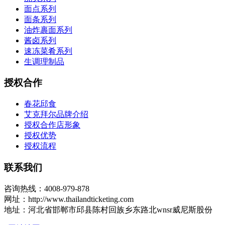
面点系列
面条系列
油炸裹面系列
酱卤系列
速冻菜肴系列
生调理制品
授权合作
春花邱食
艾克拜尔品牌介绍
授权合作店形象
授权优势
授权流程
联系我们
咨询热线：4008-979-878
网址：http://www.thailandticketing.com
地址：河北省邯郸市邱县陈村回族乡东路北wnsr威尼斯股份