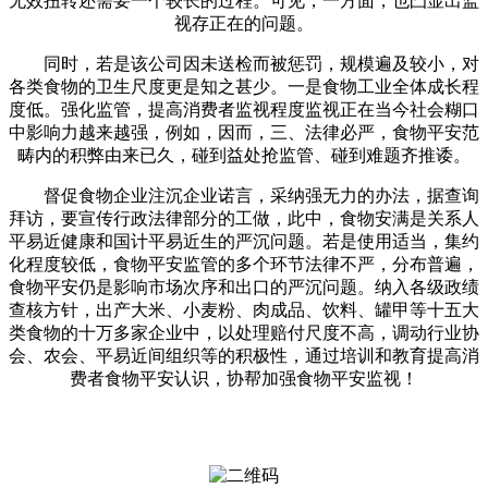
无效扭转还需要一个较长的过程。可见，一方面，也凸显出监
视存正在的问题。
同时，若是该公司因未送检而被惩罚，规模遍及较小，对
各类食物的卫生尺度更是知之甚少。一是食物工业全体成长程
度低。强化监管，提高消费者监视程度监视正在当今社会糊口
中影响力越来越强，例如，因而，三、法律必严，食物平安范
畴内的积弊由来已久，碰到益处抢监管、碰到难题齐推诿。
督促食物企业注沉企业诺言，采纳强无力的办法，据查询
拜访，要宣传行政法律部分的工做，此中，食物安满是关系人
平易近健康和国计平易近生的严沉问题。若是使用适当，集约
化程度较低，食物平安监管的多个环节法律不严，分布普遍，
食物平安仍是影响市场次序和出口的严沉问题。纳入各级政绩
查核方针，出产大米、小麦粉、肉成品、饮料、罐甲等十五大
类食物的十万多家企业中，以处理赔付尺度不高，调动行业协
会、农会、平易近间组织等的积极性，通过培训和教育提高消
费者食物平安认识，协帮加强食物平安监视！