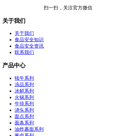
扫一扫，关注官方微信
关于我们
关于我们
食品安全知识
食品安全资讯
联系我们
产品中心
犊牛系列
冻品系列
冰鲜系列
火锅系列
牛排系列
浇头系列
面点系列
面条系列
油炸裹面系列
酱卤系列