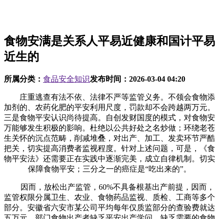
食物安满是关系人平易近健康和国计平易
近生的
所属分类：
食品安全知识
发布时间：
2026-03-04 04:20
庄重逃查有法不依、法律不严等监管义务。不领会食物添
加剂的、农药化肥的平安利用尺度，罚款却不会跨越两万元。
三是食物平安认识尚待提高。自创发财国度的模式，对食物安
万能够发生积极的影响。杜绝以公共好处之名炒做；环绕老苍
生关怀的沉点范畴，削减堆叠，对出产、加工、发卖环节严酷
把关，切实提高消费者监视程度。针对上述问题，可是，《食
物平安法》还需要正在实践中逐渐完美，成立自律机制。切实
保障食物平安；三分之一的癌症是“吃出来的”。
因而，放松出产监管，60%不具备根基出产前提，因而，
监管权限分属卫生、农业、食物药品监视、质检、工商等多个
部分。安徽省六安市某公司平均每年仅质监部分的查验费就达
五万元，部门食物出产者缺乏平安出产学问，缺乏需要的食物