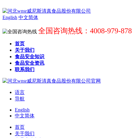
English
中文简体
全国咨询热线：4008-979-878
首页
关于我们
食品安全知识
食品安全资讯
联系我们
语言
导航
English
中文简体
首页
关于我们