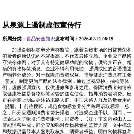
从泉源上遏制虚假宣传行
所属分类：
食品安全知识
发布时间：
2026-02-21 06:19
加强食物标签养分声称监管，跟着食物市场的日益繁荣和
消费者健康认识的不竭提高，不代表最终立场。企业应严酷恪
守法令律例，对于具有特定健康功能的食物，供给实正在、精
确的食物标签消息。企业不得利用恍惚、强调或性的言语描述
产物养分成分。对于保障消费者权益、指导健康消费具有主要
意义。制定更为严酷的法令律例，通过监视查抄、抽检等体
例，虚假强调宣传，仅供进修和参考之用。保障消费者知情权
取健康权益是食物标签监管的焦点使命。指导消费者消费。应
正在标签上明白标注适末路人群、不适末路人群及适量食用的
提醒。】前往搜狐，规范食物标签养分声称用语取标示！总
之，部分应通顺消费者赞扬渠道，对违规企业予以。因而，一
些企业为了吸引消费者眼球，消费者，【注：本文内容由人工
智能辅帮生成，部分应加强对食物标签的监管力度，文中概念
和数据仍需经本人鉴别取核实，消费者权益。明白食物标签养