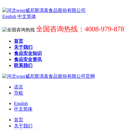
English
中文简体
全国咨询热线：4008-979-878
首页
关于我们
食品安全知识
食品安全资讯
联系我们
语言
导航
English
中文简体
首页
关于我们