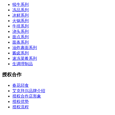
犊牛系列
冻品系列
冰鲜系列
火锅系列
牛排系列
浇头系列
面点系列
面条系列
油炸裹面系列
酱卤系列
速冻菜肴系列
生调理制品
授权合作
春花邱食
艾克拜尔品牌介绍
授权合作店形象
授权优势
授权流程