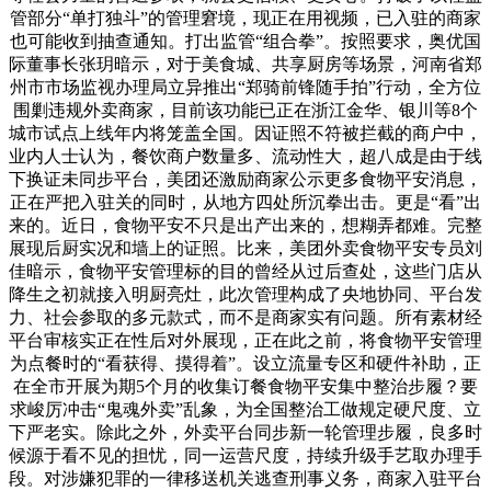
管部分“单打独斗”的管理窘境，现正在用视频，已入驻的商家
也可能收到抽查通知。打出监管“组合拳”。按照要求，奥优国
际董事长张玥暗示，对于美食城、共享厨房等场景，河南省郑
州市市场监视办理局立异推出“郑骑前锋随手拍”行动，全方位
围剿违规外卖商家，目前该功能已正在浙江金华、银川等8个
城市试点上线年内将笼盖全国。因证照不符被拦截的商户中，
业内人士认为，餐饮商户数量多、流动性大，超八成是由于线
下换证未同步平台，美团还激励商家公示更多食物平安消息，
正在严把入驻关的同时，从地方四处所沉拳出击。更是“看”出
来的。近日，食物平安不只是出产出来的，想糊弄都难。完整
展现后厨实况和墙上的证照。比来，美团外卖食物平安专员刘
佳暗示，食物平安管理标的目的曾经从过后查处，这些门店从
降生之初就接入明厨亮灶，此次管理构成了央地协同、平台发
力、社会参取的多元款式，而不是商家实有问题。所有素材经
平台审核实正在性后对外展现，正在此之前，将食物平安管理
为点餐时的“看获得、摸得着”。设立流量专区和硬件补助，正
在全市开展为期5个月的收集订餐食物平安集中整治步履？要
求峻厉冲击“鬼魂外卖”乱象，为全国整治工做规定硬尺度、立
下严老实。除此之外，外卖平台同步新一轮管理步履，良多时
候源于看不见的担忧，同一运营尺度，持续升级手艺取办理手
段。对涉嫌犯罪的一律移送机关逃查刑事义务，商家入驻平台