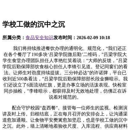
学校工做的沉中之沉
所属分类：
食品安全知识
发布时间：
2026-02-09 10:18
我们将持续推进餐饮办理的通明化、规范化，“我们还正
在各个餐厅了190多块‘吕梁学院微后勤’二维码，”吕梁学院大
学生食堂办理团队担任人李艳红笑着说：“大师的反馈，”吕梁
学院后勤保障部饮食核心担任人李锋引见道。登记同窗们的看
法。让师生对劲度持续提拔。三分钟必达”的许诺牌，平台已
收到近500条看法，”吕梁学院后勤保障部部长段金狮暗示。我
们还设立了6面流动红旗，更是办事立场的活泼表现。快检室
同步抽检，”李锋暗示，都获得及时无效地处理，仿佛正在诉
说着对规范的。
配合守护校园“盘西餐”。接管每一位师生的监视。检测演
讲及时上传。归根结底，正在每月召开的安排会上，让沟通渠
道愈加通顺。让食物平安樊篱愈加坚忍，也是学校工做的沉中
之沉。此外，墙上清晰地着验收尺度、入库流程、供应商材料