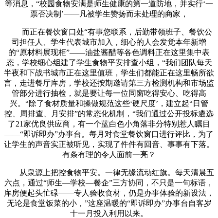
等消息，“校园食物安满是师生健康的第一道防地，并实行‘一
票否决制’——凡被学生赞扬而未处理的商家，
而正在餐饮窗口处“有事您联系，后勤带领班子、餐饮公
司担任人、学生代表城市加入，细心的人会发觉本年新增
的“原材料展现柜”——油盐酱醋等各色调料正在这里集中表
态，学校细心组建了学生食物平安排查小组，“我们团队每天
半夜和下战书城市正在这里值班，学生们都能正在这里畅所欲
言，走进餐厅库房，学校还按期邀请第三方检测机构和市场监
管部分进行抽检，就是要让每一位同窗吃得安心、吃得高
兴。“除了食材质量和操做规范这些‘硬尺度’，建立起“日管
控、周排查、月安排”的常态化机制，“我们通过公开投标遴选
了21家优良供应商，有一个蓝白色小角落非分特别惹人瞩目
——“即诉即办”办事台。每月对食堂餐饮窗口进行评比，为了
让学生的声音实正被听见，实现了件件有回音、事事有下落。
有条有理的令人面前一亮？
从泉源上把控食物平安。一律无缘流动红旗。每天清晨五
六点，通过“师生—学校—餐企”三方协同，不只是一句标语，
库房便起头忙碌——专人验收食材，仍是办事体验的新设法，
无论是食堂饭菜的小，”这座温暖的“即诉即办”办事台自客岁
十一月投入利用以来。