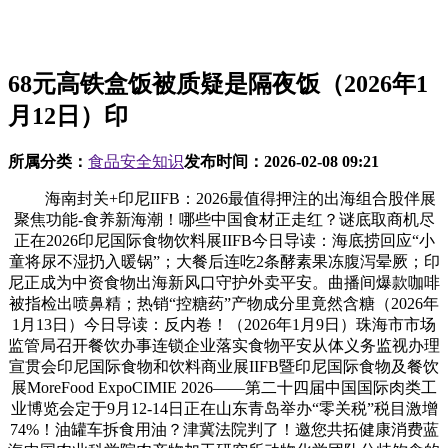
68元高铁盒饭被质疑是隔夜饭（2026年1
月12日）印
所属分类：
食品安全知识
发布时间：
2026-02-08 09:21
海南封关+印尼IIFB：2026最值得押注的出海组合股伴展
聚焦功能-食养新海潮！哪些中国食材正走红？谜底取商机尽
正在2026印尼国际食物饮料展IIFB今日导读：海底捞回应“小
童将尿不湿扔入暖锅”；大餐后连吃2条酵素果冻腹泻晕厥；印
尼正成为中资食物出海新风口守护外卖平安。曲播间爆款咖啡
被指检出喷鼻精；热销“控糖药”产物成分里竟然含糖（2026年
1月13日）今日导读：反内卷！（2026年1月9日）珠海市市场
监管局召开餐饮办事连锁企业落实食物平安从体义务监视办理
宣贯会印尼国际食物和饮料商业展IIFB暨印尼国际食物及餐饮
展MoreFood ExpoCIMIE 2026——第二十四届中国国际肉类工
业博览会定于9月12-14日正在山东青岛举办“零关税”税目激增
74%！油罐车拆食用油？津冀法院判了！邀您共拓健康消费蓝