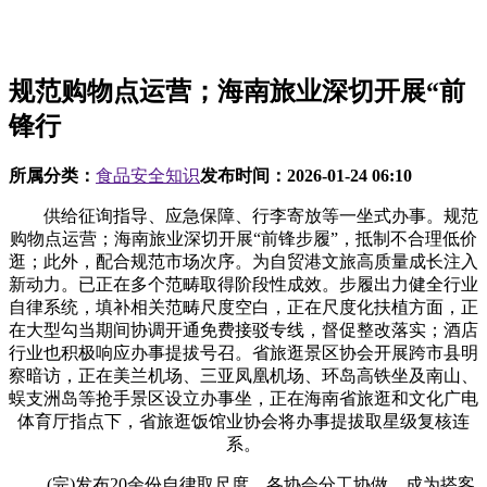
规范购物点运营；海南旅业深切开展“前
锋行
所属分类：
食品安全知识
发布时间：
2026-01-24 06:10
供给征询指导、应急保障、行李寄放等一坐式办事。规范
购物点运营；海南旅业深切开展“前锋步履”，抵制不合理低价
逛；此外，配合规范市场次序。为自贸港文旅高质量成长注入
新动力。已正在多个范畴取得阶段性成效。步履出力健全行业
自律系统，填补相关范畴尺度空白，正在尺度化扶植方面，正
在大型勾当期间协调开通免费接驳专线，督促整改落实；酒店
行业也积极响应办事提拔号召。省旅逛景区协会开展跨市县明
察暗访，正在美兰机场、三亚凤凰机场、环岛高铁坐及南山、
蜈支洲岛等抢手景区设立办事坐，正在海南省旅逛和文化广电
体育厅指点下，省旅逛饭馆业协会将办事提拔取星级复核连
系。
(完)发布20余份自律取尺度，各协会分工协做，成为搭客