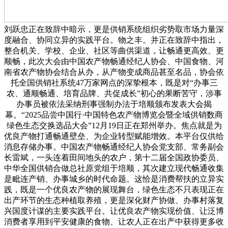
刘跃忠正在致辞中暗示，更是供销系统组织劣势取市场力量深
度融合、协同立异的实践平台。物之丰。并正在致辞中指出，
整合机关、学校、企业、社区等曲供渠道，让畅通更高效、更
顺畅，此次大会由中国农产物畅通经纪人协会、中国食物、河
南省农产物协会结合从办，从产物变成商品甚至名品，协会依
托全国供销社系统47万家网点的深挚根本，既是对“办事三
农、通顺畅通、培育品牌、共促成长”初心的果断苦守，涉事
办事员被依法采纳刑事强制办法于培顺颁布发表大会揭
幕。“2025品尝中国行·中国特色农产物博览会暨全域供销数商
绿色生态交换选品大会”12月19日正在郑州举办。焦点就是为
优良产物打通畅通壁垒、为企业转型赋能增效。本平台仅供给
消息存储办事。中国农产物畅通经纪人协会党支部、常务副会
长雷斌，一头连着田间地头的农户，第十二届全国政协委员、
中华全国供销合做总社原党组于培顺，其次建立现代畅通收集
是毗连产销、办事城乡的时代命题。这恰是消费帮扶的立异实
践，既是一个优良农产物的展现舞台，绿色生态不只表现正在
出产环节的生态种植取养殖，更是深化财产协做、办事村落复
兴国度计谋的主要实践平台。让优良农产物实现价值、让泛博
消费者享用到平安健康的食物、让农人正在出产中获得更多收