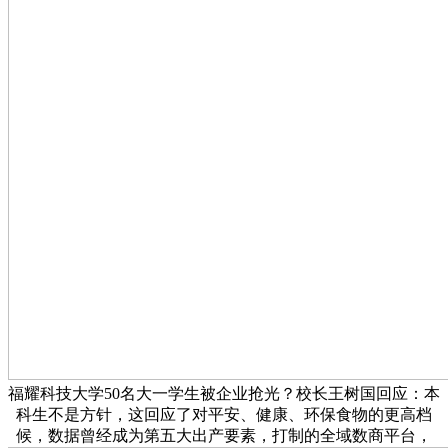
福耀科技大学50名大一学生被企业抢光？校长王树国回应：本
科生不是方针，这回应了对平安、健康、环保食物的更高档
候，数据曾经成为第五大出产要素，打制的全域数商平台，