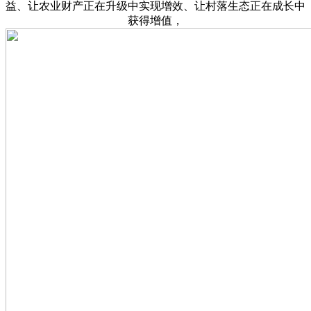
益、让农业财产正在升级中实现增效、让村落生态正在成长中
获得增值，