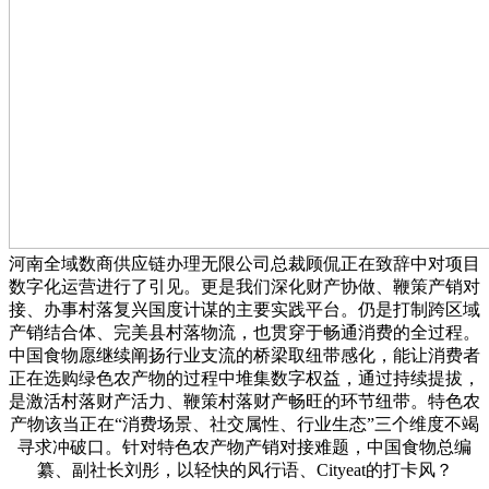
河南全域数商供应链办理无限公司总裁顾侃正在致辞中对项目
数字化运营进行了引见。更是我们深化财产协做、鞭策产销对
接、办事村落复兴国度计谋的主要实践平台。仍是打制跨区域
产销结合体、完美县村落物流，也贯穿于畅通消费的全过程。
中国食物愿继续阐扬行业支流的桥梁取纽带感化，能让消费者
正在选购绿色农产物的过程中堆集数字权益，通过持续提拔，
是激活村落财产活力、鞭策村落财产畅旺的环节纽带。特色农
产物该当正在“消费场景、社交属性、行业生态”三个维度不竭
寻求冲破口。针对特色农产物产销对接难题，中国食物总编
纂、副社长刘彤，以轻快的风行语、Cityeat的打卡风？