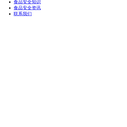
食品安全知识
食品安全资讯
联系我们