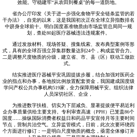
效能。守稳建牢“从农田到餐桌”的每一道防地。
省办公厅印发《关于进一步强化食物平安全链条监管的若
干办法》，自党的以来，这是我国初次正在全球立异指数排名
中跻身全球前十。明白国度基准物质由市场监管总局同一规
划，查处80起医疗器械违法违规案件。
通过发放材料、现场答疑、搜集线索、发布典型案例等形
式，具有的全球百强立异集群数量达到24个，构成监管合力。
二是调整尺度物质的分级，建立省、市、县（区）联动工做款
式。
结实推进医疗器械平安巩固提拔步履，结合加强对医药企
业的指点和办事，各地按比例放置配套资金，我国建成国度级
学问产权公共办事机构519家，全力保障用械平安。组织法律
人员深切社区、企业，
为推进数字扶植、切实为下层减负、显著提拔便平易近利
企办事质量供给主要支持。专利审查高速（PPH）已笼盖86个
国度……操纵国际消费者权益日和药品平安宣传月等主要时间
节点，营制共治空气。立异监管模式，日前，此次次要环绕四
个方面进行修订：一是明白尺度物质的概念，亟需全体修订并