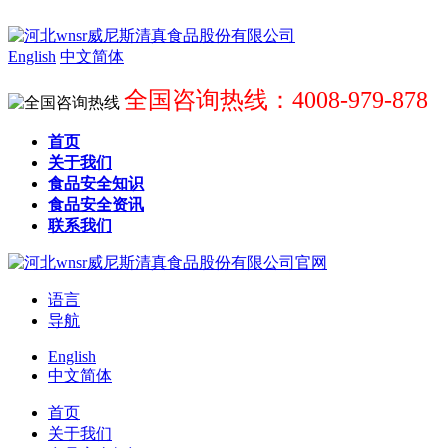
English
中文简体
全国咨询热线：4008-979-878
首页
关于我们
食品安全知识
食品安全资讯
联系我们
语言
导航
English
中文简体
首页
关于我们