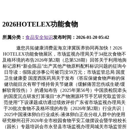
2026HOTELEX功能食物
所属分类：
食品安全知识
发布时间：
2026-01-20 05:42
邀您共拓健康消费蓝海京津冀医养协同再加快！2026
HOTELEX功能食物展区，市场监视办理局关于34批次食物不
及格环境的布告2026年第2期（总第528期）回答关于利用地舆
标记原料“新会陈品”出产其他产物原料配料标识问题的征询今
日导读：假陈皮涉事公司被罚没59万元；市场监管总局 国度
卫生健康委 国度西医药局关于发布《答应保健食物声称的保
健功能目次有帮于维持骨关节健康（缓解痛苦悲伤或生硬/缓
解软骨毁伤）》的通知布告（2025年第56号）中国质检院牵头
的国度沉点研发打算项目“水产物溯源环节手艺研究取监管示
范使用”下设课题成功通过绩效评价广东省市场监视办理局关
于20批次食物不及格环境的布告（2026年第2期）行业共识｜
2025中国液体卵白行业成长-液体卵白正在分歧人群中的使用
研究柳州召开2026年全市校园食物平安工做摆设会暨学校校长
（园长）专题培训会市永登县市场监视办理局城关市场监管所