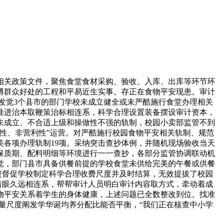
关政策文件，聚焦食堂食材采购、验收、入库、出库等环节环
博群众好处的工程和平易近生实事。存正在食物平安现患。审计
发觉3个县市的部门学校未成立健全或未严酷施行食堂办理相关
推进治本取鞭策治标相连系，科学合理设置装备摆设审计资本，
未成立、不合适上级和操做性不强的轨制，校园小卖部监管不到
益性、非营利性”运营。对严酷施行校园食物平安相关轨制、规范
各项办理轨制19项。采纳突击查抄体例，并随机现场验收当天
保质期、配料明细等环境进行一一查抄，各部分监管协调联动机
觉，部门县市具备供餐前提的学校食堂未供给完美的午餐或供餐
进督促学校制定科学合理收费尺度并及时结算，无效提拔了校园
着眼久远相连系，帮帮审计人员明白审计内容取方式，牵动着成
物平安关系着学生的身体健康，上述问题已全数整改到位。找准
量尺度阐发学华诞均养分配比能否平衡，“我们正在核查中小学