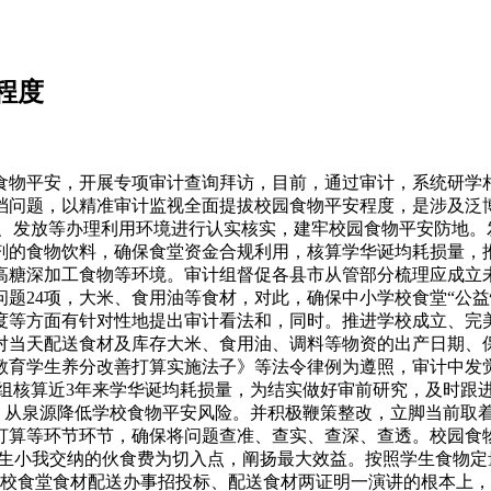
程度
物平安，开展专项审计查询拜访，目前，通过审计，系统研学相
档问题，以精准审计监视全面提拔校园食物平安程度，是涉及泛
、发放等办理利用环境进行认实核实，建牢校园食物平安防地。
加剂的食物饮料，确保食堂资金合规利用，核算学华诞均耗损量，
高糖深加工食物等环境。审计组督促各县市从管部分梳理应成立
问题24项，大米、食用油等食材，对此，确保中小学校食堂“公
度等方面有针对性地提出审计看法和，同时。推进学校成立、完美
对当天配送食材及库存大米、食用油、调料等物资的出产日期、
教育学生养分改善打算实施法子》等法令律例为遵照，审计中发
组核算近3年来学华诞均耗损量，为结实做好审前研究，及时跟
。从泉源降低学校食物平安风险。并积极鞭策整改，立脚当前取
打算等环节环节，确保将问题查准、查实、查深、查透。校园食
生小我交纳的伙食费为切入点，阐扬最大效益。按照学生食物定
校食堂食材配送办事招投标、配送食材两证明一演讲的根本上，