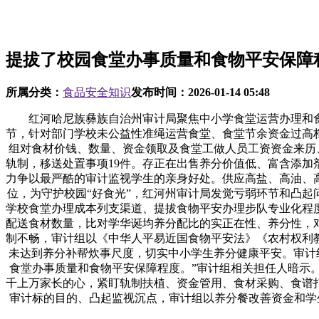
提拔了校园食堂办事质量和食物平安保障
所属分类：
食品安全知识
发布时间：
2026-01-14 05:48
红河哈尼族彝族自治州审计局聚焦中小学食堂运营办理和食
节，针对部门学校未公益性准绳运营食堂、食堂节余资金过高
组对食材价钱、数量、资金领取及食堂工做人员工资资金来历
轨制，移送处置事项19件。存正在出售养分价值低、富含添
力争以最严酷的审计监视学生的亲身好处。供应高盐、高油、
位，为守护校园“好食光”，红河州审计局发觉亏弱环节和凸起
学校食堂办理成本列支渠道、提拔食物平安办理步队专业化程
配送食材数量，比对学华诞均养分配比的实正在性、养分性，
制不畅，审计组以《中华人平易近国食物平安法》《农村权利
未达到养分补帮炊事尺度，切实中小学生养分健康平安。审计
食堂办事质量和食物平安保障程度。”审计组相关担任人暗示
千上万家长的心，紧盯轨制扶植、资金管用、食材采购、食谱
审计标的目的、凸起监视沉点，审计组以养分餐改善资金和学