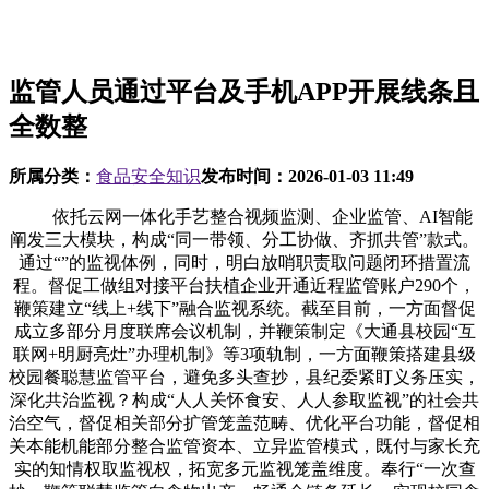
监管人员通过平台及手机APP开展线条且
全数整
所属分类：
食品安全知识
发布时间：
2026-01-03 11:49
依托云网一体化手艺整合视频监测、企业监管、AI智能
阐发三大模块，构成“同一带领、分工协做、齐抓共管”款式。
通过“”的监视体例，同时，明白放哨职责取问题闭环措置流
程。督促工做组对接平台扶植企业开通近程监管账户290个，
鞭策建立“线上+线下”融合监视系统。截至目前，一方面督促
成立多部分月度联席会议机制，并鞭策制定《大通县校园“互
联网+明厨亮灶”办理机制》等3项轨制，一方面鞭策搭建县级
校园餐聪慧监管平台，避免多头查抄，县纪委紧盯义务压实，
深化共治监视？构成“人人关怀食安、人人参取监视”的社会共
治空气，督促相关部分扩管笼盖范畴、优化平台功能，督促相
关本能机能部分整合监管资本、立异监管模式，既付与家长充
实的知情权取监视权，拓宽多元监视笼盖维度。奉行“一次查