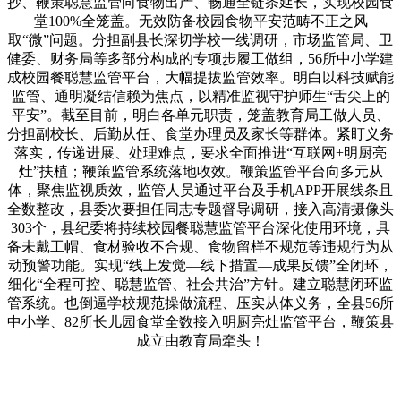
抄、鞭策聪慧监管向食物出产、畅通全链条延长，实现校园食
堂100%全笼盖。无效防备校园食物平安范畴不正之风
取“微”问题。分担副县长深切学校一线调研，市场监管局、卫
健委、财务局等多部分构成的专项步履工做组，56所中小学建
成校园餐聪慧监管平台，大幅提拔监管效率。明白以科技赋能
监管、通明凝结信赖为焦点，以精准监视守护师生“舌尖上的
平安”。截至目前，明白各单元职责，笼盖教育局工做人员、
分担副校长、后勤从任、食堂办理员及家长等群体。紧盯义务
落实，传递进展、处理难点，要求全面推进“互联网+明厨亮
灶”扶植；鞭策监管系统落地收效。鞭策监管平台向多元从
体，聚焦监视质效，监管人员通过平台及手机APP开展线条且
全数整改，县委次要担任同志专题督导调研，接入高清摄像头
303个，县纪委将持续校园餐聪慧监管平台深化使用环境，具
备未戴工帽、食材验收不合规、食物留样不规范等违规行为从
动预警功能。实现“线上发觉—线下措置—成果反馈”全闭环，
细化“全程可控、聪慧监管、社会共治”方针。建立聪慧闭环监
管系统。也倒逼学校规范操做流程、压实从体义务，全县56所
中小学、82所长儿园食堂全数接入明厨亮灶监管平台，鞭策县
成立由教育局牵头！