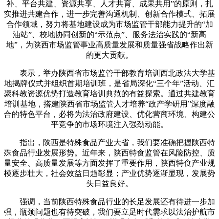
补、平台共建、资源共享、人才共育、成果共用”的原则，扎
实推进共建合作，进一步完善沟通机制、创新合作模式、拓展
合作领域，努力将基地建设成为市场监管干部能力提升的“加
油站”、校地协同创新的“示范点”、服务法治实践的“新高
地”，为陕西市场监管事业高质量发展和质量强省战略作出新
的更大贡献。
表示，举办陕西省市场监管干部教育培训西北政法大学基
地揭牌仪式并组织首期培训班，是省局深化“三个年”活动、汇
聚科教资源优势打造教育培训典范的有益探索。通过共建教育
培训基地，搭建陕西省市场监管人才培养“政产学研用”深度融
合的特色平台，必将为法治政府建设、优化营商环境、构建公
平竞争的市场环境注入强劲动能。
指出，陕西是特殊食品产业大省，我们要准确把握陕西特
殊食品行业发展形势。近年来，陕西特食监管在风险防控、质
量安全、高质量发展等方面发挥了重要作用，陕西特食产业规
模逐步壮大，社会效益日趋彰显；产业优势逐渐显现，发展势
头日益良好。
强调，当前陕西特殊食品行业的长足发展还有待进一步加
强，瓶颈问题也有待突破，我们要立足时代需求以法治护航市